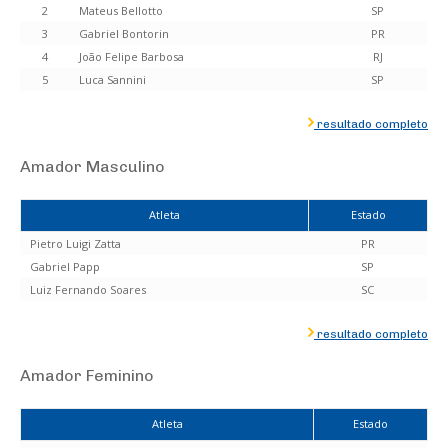
2
Mateus Bellotto
SP
3
Gabriel Bontorin
PR
4
João Felipe Barbosa
RJ
5
Luca Sannini
SP
resultado completo
Amador Masculino
Atleta
Estado
Pietro Luigi Zatta
PR
Gabriel Papp
SP
Luiz Fernando Soares
SC
resultado completo
Amador Feminino
Atleta
Estado