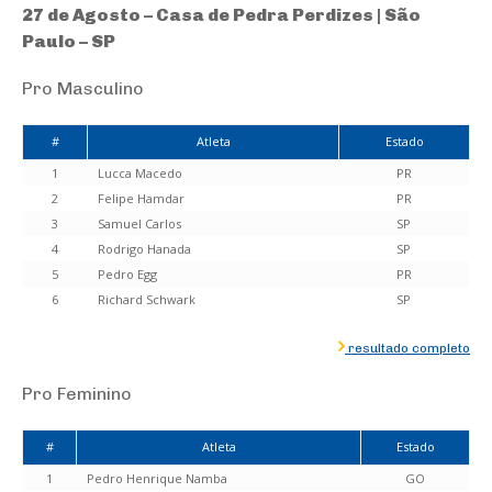
27 de Agosto – Casa de Pedra Perdizes | São
Paulo – SP
Pro Masculino
#
Atleta
Estado
1
Lucca Macedo
PR
2
Felipe Hamdar
PR
3
Samuel Carlos
SP
4
Rodrigo Hanada
SP
5
Pedro Egg
PR
6
Richard Schwark
SP
resultado completo
Pro Feminino
#
Atleta
Estado
1
Pedro Henrique Namba
GO