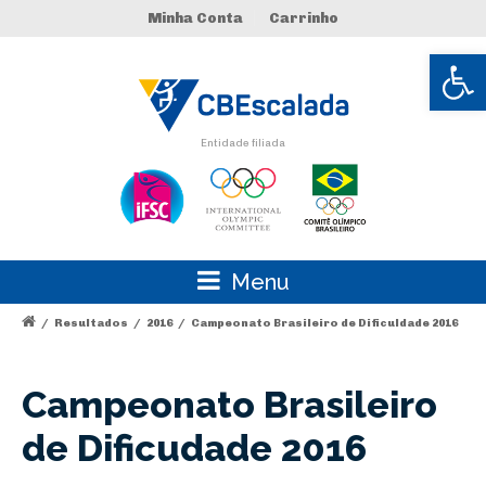
Minha Conta
Carrinho
Abrir 
Entidade filiada
Menu
/
Resultados
/
2016
/
Campeonato Brasileiro de Dificuldade 2016
Campeonato Brasileiro
de Dificudade 2016