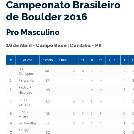
Campeonato Brasileiro
de Boulder 2016
Pro Masculino
16 de Abril – Campo Base | Curitiba – PR
#
Atleta
Estado
Final
T
tT
B
tB
Quali
T
t
Jean
1
MG
2
4
3
3
3
Ouriques
2
Felipe Ho
SP
1
1
4
4
4
Pedro F
3
RS
1
1
4
4
3
Nicoloso
Jonas
4
SC
0
0
3
4
4
Leffeck
Bruno
5
RS
0
0
2
3
0
Milani
6
Ian Padilha
PR
0
0
1
1
1
Thiago
7
SC
0