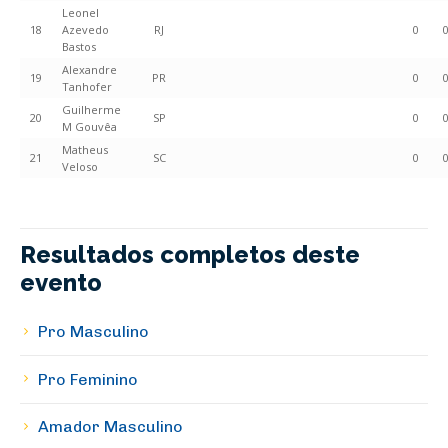
Leonel
18
Azevedo
RJ
0
Bastos
Alexandre
19
PR
0
Tanhofer
Guilherme
20
SP
0
M Gouvêa
Matheus
21
SC
0
Veloso
Resultados completos deste
evento
Pro Masculino
Pro Feminino
Amador Masculino