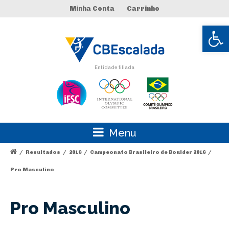
Minha Conta
Carrinho
Abrir 
Entidade filiada
Menu
/
Resultados
/
2016
/
Campeonato Brasileiro de Boulder 2016
/
Pro Masculino
Pro Masculino