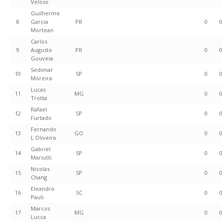
Veloso
Guilherme
8
Garcia
PR
0
Mortean
Carlos
9
Augusto
PR
0
Gouveia
Sedimar
10
SP
0
Moreira
Lucas
11
MG
0
Trotta
Rafael
12
SP
0
Furtado
Fernando
13
GO
0
L Oliveira
Gabriel
14
SP
0
Mariutti
Nicolas
15
SP
0
Chang
Eleandro
16
SC
0
Pauli
Marcos
17
MG
0
Lucca