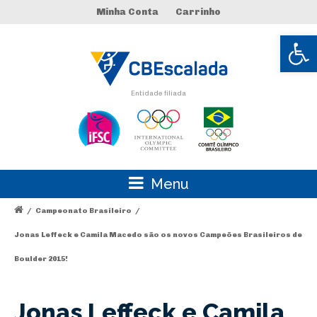
Minha Conta
Carrinho
Abrir 
Entidade filiada
Menu
/
Campeonato Brasileiro
/
Jonas Leffeck e Camila Macedo são os novos Campeões Brasileiros de
Boulder 2015!
Jonas Leffeck e Camila