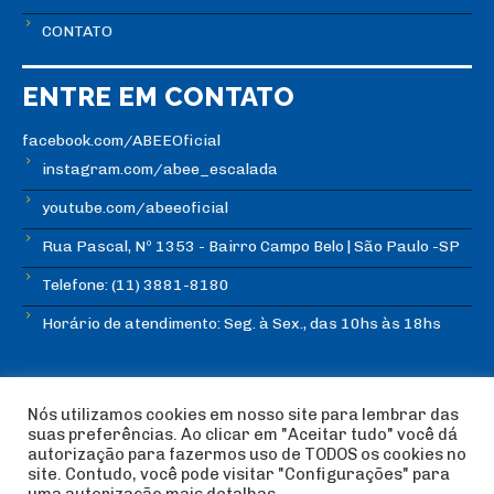
CONTATO
ENTRE EM CONTATO
facebook.com/ABEEOficial
instagram.com/abee_escalada
youtube.com/abeeoficial
Rua Pascal, Nº 1353 - Bairro Campo Belo | São Paulo -SP
Telefone: (11) 3881-8180
Horário de atendimento: Seg. à Sex., das 10hs às 18hs
Nós utilizamos cookies em nosso site para lembrar das
suas preferências. Ao clicar em "Aceitar tudo" você dá
autorização para fazermos uso de TODOS os cookies no
© Copyright ABEE | Associação Brasileira de Escalada
site. Contudo, você pode visitar "Configurações" para
Esportiva 2018 | Design:
Imagética Design