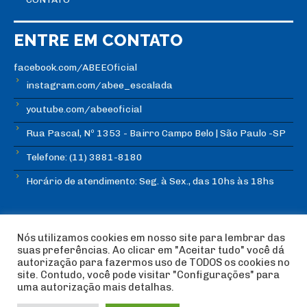
ENTRE EM CONTATO
facebook.com/ABEEOficial
instagram.com/abee_escalada
youtube.com/abeeoficial
Rua Pascal, Nº 1353 - Bairro Campo Belo | São Paulo -SP
Telefone: (11) 3881-8180
Horário de atendimento: Seg. à Sex., das 10hs às 18hs
Nós utilizamos cookies em nosso site para lembrar das
suas preferências. Ao clicar em "Aceitar tudo" você dá
autorização para fazermos uso de TODOS os cookies no
© Copyright ABEE | Associação Brasileira de Escalada
site. Contudo, você pode visitar "Configurações" para
Esportiva 2018 | Design:
Imagética Design
uma autorização mais detalhas.