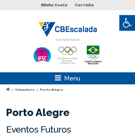
Minha Conta
Carrinho
Abrir 
Entidade filiada
Menu
/
Calendário
/
Porto Alegre
Porto Alegre
Eventos Futuros