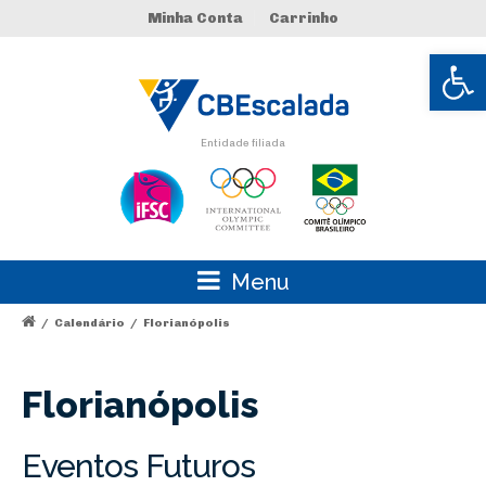
Minha Conta
Carrinho
Abrir 
Entidade filiada
Menu
/
Calendário
/
Florianópolis
Florianópolis
Eventos Futuros