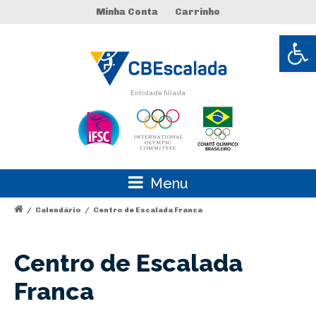
Minha Conta
Carrinho
Abrir 
Entidade filiada
Menu
/
Calendário
/
Centro de Escalada Franca
Centro de Escalada
Franca