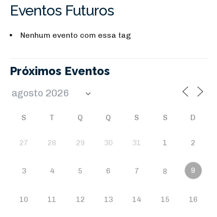
Eventos Futuros
Nenhum evento com essa tag
Próximos Eventos
S
T
Q
Q
S
S
D
27
28
29
30
31
1
2
9
3
4
5
6
7
8
10
11
12
13
14
15
16