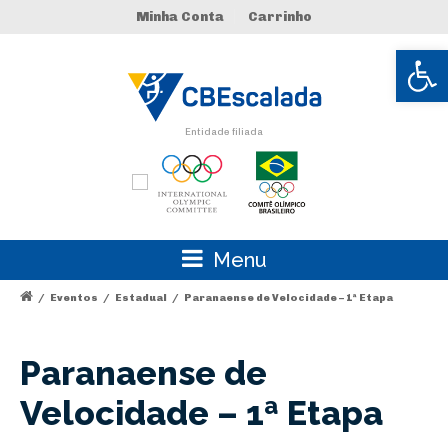
Minha Conta
Carrinho
Abrir 
Entidade filiada
Menu
/
Eventos
/
Estadual
/
Paranaense de Velocidade – 1ª Etapa
Paranaense de
Velocidade – 1ª Etapa