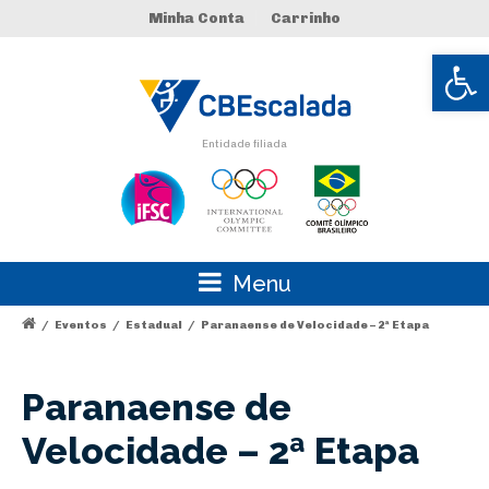
Minha Conta
Carrinho
Abrir 
Entidade filiada
Menu
/
Eventos
/
Estadual
/
Paranaense de Velocidade – 2ª Etapa
Paranaense de
Velocidade – 2ª Etapa