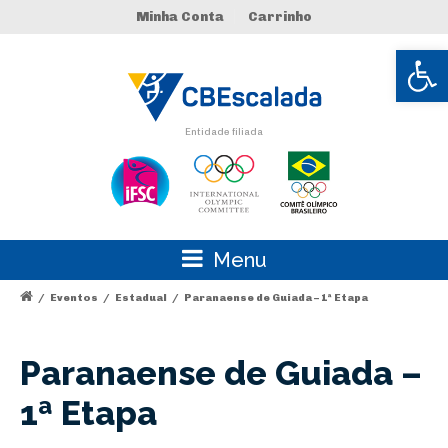
Minha Conta
Carrinho
Abrir 
Entidade filiada
Menu
/
Eventos
/
Estadual
/
Paranaense de Guiada – 1ª Etapa
Paranaense de Guiada –
1ª Etapa