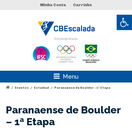
Minha Conta
Carrinho
Abrir 
Entidade filiada
Menu
/
Eventos
/
Estadual
/
Paranaense de Boulder – 1ª Etapa
Paranaense de Boulder
– 1ª Etapa