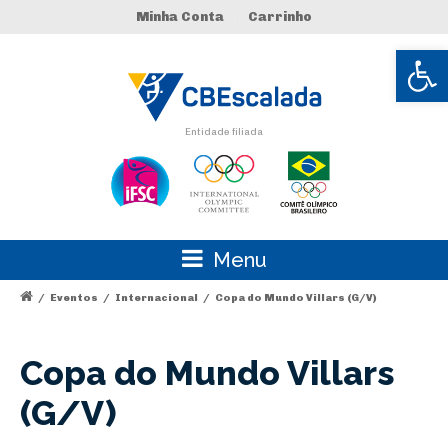
Minha Conta
Carrinho
Abrir 
Entidade filiada
Menu
/
Eventos
/
Internacional
/
Copa do Mundo Villars (G/V)
Copa do Mundo Villars
(G/V)