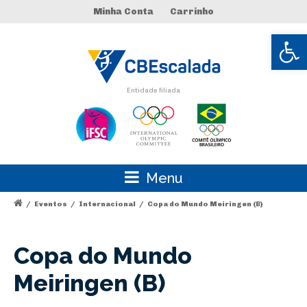
Minha Conta
Carrinho
Abrir 
Entidade filiada
Menu
/
Eventos
/
Internacional
/
Copa do Mundo Meiringen (B)
Copa do Mundo
Meiringen (B)