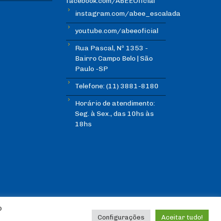
facebook.com/ABEEOficial
instagram.com/abee_escalada
youtube.com/abeeoficial
Rua Pascal, Nº 1353 -
Bairro Campo Belo | São
Paulo -SP
Telefone: (11) 3881-8180
Horário de atendimento:
Seg. à Sex., das 10hs às
18hs
o
Configurações
Aceitar tudo!