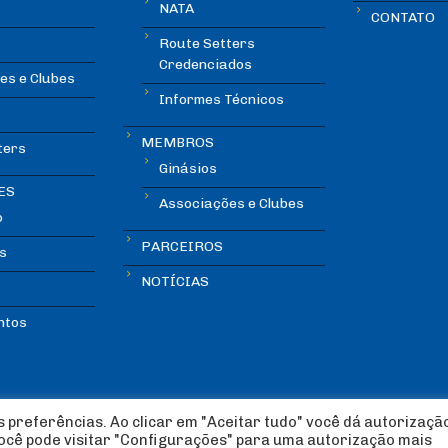
NATA
CONTATO
Route Setters
Credenciados
es e Clubes
Informes Técnicos
MEMBROS
ters
Ginásios
ES
Associações e Clubes
o
PARCEIROS
s
NOTÍCIAS
ntos
 preferências. Ao clicar em "Aceitar tudo" você dá autorizaçã
você pode visitar "Configurações" para uma autorização mais