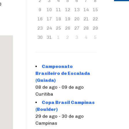
2
3
4
5
6
7
8
0
9
10
11
12
13
14
15
16
17
18
19
20
21
22
23
24
25
26
27
28
29
30
31
1
2
3
4
5
Campeonato
Brasileiro de Escalada
(Guiada)
08 de ago - 09 de ago
Curitiba
Copa Brasil Campinas
(Boulder)
29 de ago - 30 de ago
Campinas