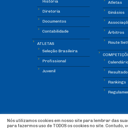
História
Atletas
Diretoria
Ginásios
Documentos
Associaçõ
Contabilidade
Árbitros
Route Set
ATLETAS
Seleção Brasileira
COMPETIÇÕ
Profissional
Calendári
Juvenil
Resultado
Rankings
Regulame
Nós utilizamos cookies em nosso site para lembrar das suas
para fazermos uso de TODOS os cookies no site. Contudo, 