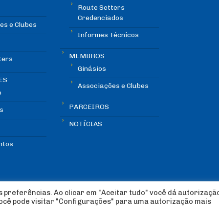
Route Setters
Credenciados
es e Clubes
Informes Técnicos
MEMBROS
ters
Ginásios
ES
Associações e Clubes
o
PARCEIROS
s
NOTÍCIAS
ntos
 preferências. Ao clicar em "Aceitar tudo" você dá autorizaçã
você pode visitar "Configurações" para uma autorização mais
lada Esportiva 2018 | Design:
Imagética Design