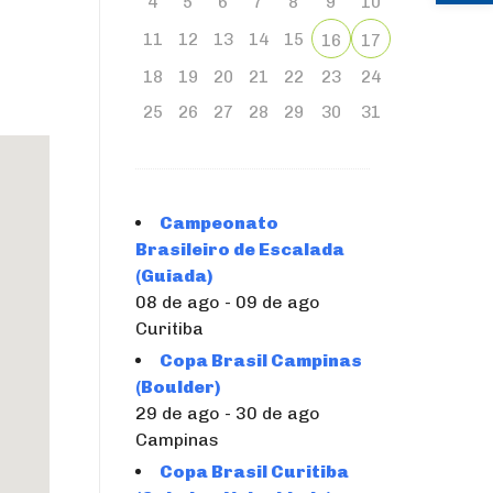
4
5
6
7
8
9
10
11
12
13
14
15
16
17
18
19
20
21
22
23
24
25
26
27
28
29
30
31
Campeonato
Brasileiro de Escalada
(Guiada)
08 de ago - 09 de ago
Curitiba
Copa Brasil Campinas
(Boulder)
29 de ago - 30 de ago
Campinas
Copa Brasil Curitiba