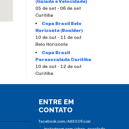
(Guiada e Velocidade)
05 de set - 06 de set
Curitiba
Copa Brasil Belo
Horizonte (Boulder)
10 de out - 11 de out
Belo Horizonte
Copa Brasil
Paraescalada Curitiba
10 de out - 12 de out
Curitiba
ENTRE EM
CONTATO
facebook.com/ABEEOficial
instagram.com/abee_escalada