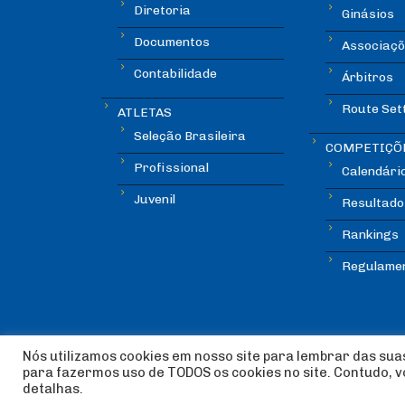
Diretoria
Ginásios
Documentos
Associaçõ
Contabilidade
Árbitros
Route Set
ATLETAS
Seleção Brasileira
COMPETIÇÕ
Profissional
Calendári
Juvenil
Resultado
Rankings
Regulame
Nós utilizamos cookies em nosso site para lembrar das suas
para fazermos uso de TODOS os cookies no site. Contudo, 
© Copyright ABEE | Associação Brasileira de Esca
detalhas.