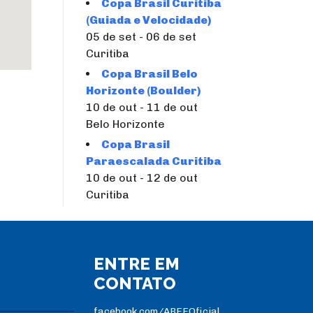
Copa Brasil Curitiba
(Guiada e Velocidade)
05 de set - 06 de set
Curitiba
Copa Brasil Belo
Horizonte (Boulder)
10 de out - 11 de out
Belo Horizonte
Copa Brasil
Paraescalada Curitiba
10 de out - 12 de out
Curitiba
ENTRE EM
CONTATO
facebook.com/ABEEOficial