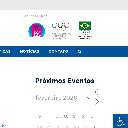
Entidade filiada
TICAS
NOTÍCIAS
CONTATO
Próximos Eventos
Abrir 
S
T
Q
Q
S
S
D
 do
26
27
28
29
30
31
1