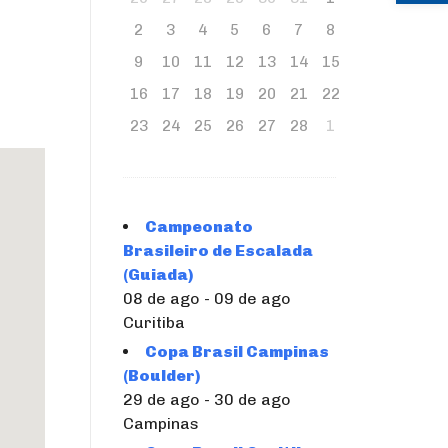
2
3
4
5
6
7
8
9
10
11
12
13
14
15
16
17
18
19
20
21
22
23
24
25
26
27
28
1
Campeonato
Brasileiro de Escalada
(Guiada)
08 de ago - 09 de ago
Curitiba
Copa Brasil Campinas
(Boulder)
29 de ago - 30 de ago
Campinas