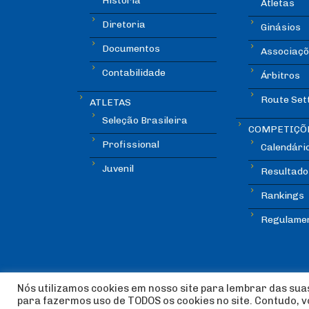
História
Atletas
Diretoria
Ginásios
Documentos
Associaçõ
Contabilidade
Árbitros
Route Set
ATLETAS
Seleção Brasileira
COMPETIÇÕ
Profissional
Calendári
Juvenil
Resultado
Rankings
Regulame
Nós utilizamos cookies em nosso site para lembrar das suas
para fazermos uso de TODOS os cookies no site. Contudo, 