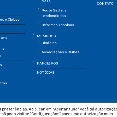
NATA
CONTATO
Route Setters
Credenciados
es e Clubes
Informes Técnicos
MEMBROS
ters
Ginásios
ES
Associações e Clubes
o
PARCEIROS
s
NOTÍCIAS
ntos
 preferências. Ao clicar em "Aceitar tudo" você dá autorizaçã
você pode visitar "Configurações" para uma autorização mais