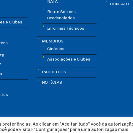
NATA
CONTATO
Route Setters
Credenciados
es e Clubes
Informes Técnicos
MEMBROS
ters
Ginásios
ES
Associações e Clubes
o
PARCEIROS
s
NOTÍCIAS
ntos
 preferências. Ao clicar em "Aceitar tudo" você dá autorizaçã
você pode visitar "Configurações" para uma autorização mais