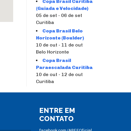
Copa Brasil Curitiba
(Guiada e Velocidade)
05 de set - 06 de set
Curitiba
Copa Brasil Belo
Horizonte (Boulder)
10 de out - 11 de out
Belo Horizonte
Copa Brasil
Paraescalada Curitiba
10 de out - 12 de out
Curitiba
ENTRE EM
CONTATO
facebook.com/ABEEOficial