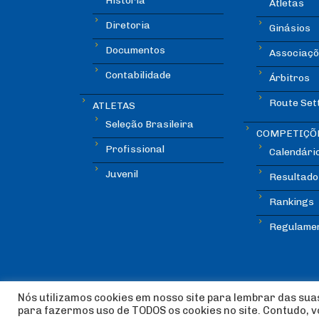
História
Atletas
Diretoria
Ginásios
Documentos
Associaçõ
Contabilidade
Árbitros
Route Set
ATLETAS
Seleção Brasileira
COMPETIÇÕ
Profissional
Calendári
Juvenil
Resultado
Rankings
Regulame
Nós utilizamos cookies em nosso site para lembrar das suas
para fazermos uso de TODOS os cookies no site. Contudo, 