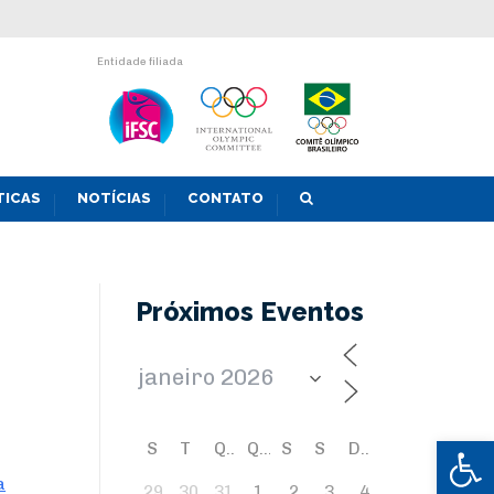
Entidade filiada
TICAS
NOTÍCIAS
CONTATO
Próximos Eventos
Abrir 
S
T
Q
Q
S
S
D
a
29
30
31
1
2
3
4