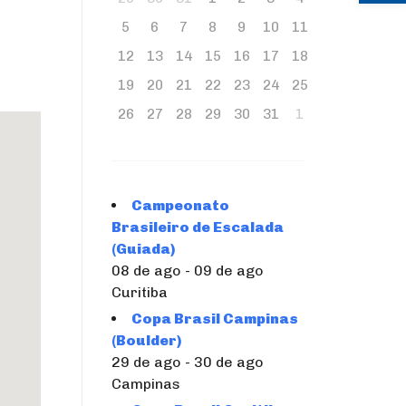
5
6
7
8
9
10
11
12
13
14
15
16
17
18
19
20
21
22
23
24
25
26
27
28
29
30
31
1
Campeonato
Brasileiro de Escalada
(Guiada)
08 de ago - 09 de ago
Curitiba
Copa Brasil Campinas
(Boulder)
29 de ago - 30 de ago
Campinas