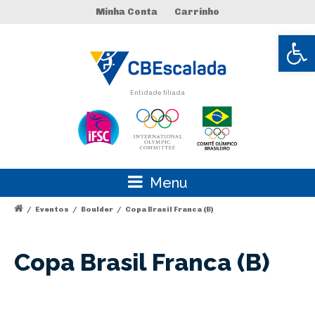
Minha Conta
Carrinho
Abrir 
Entidade filiada
Menu
/
Eventos
/
Boulder
/
Copa Brasil Franca (B)
Copa Brasil Franca (B)