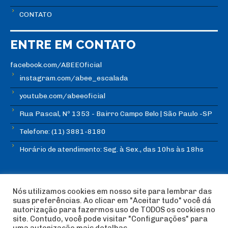
CONTATO
ENTRE EM CONTATO
facebook.com/ABEEOficial
instagram.com/abee_escalada
youtube.com/abeeoficial
Rua Pascal, Nº 1353 - Bairro Campo Belo | São Paulo -SP
Telefone: (11) 3881-8180
Horário de atendimento: Seg. à Sex., das 10hs às 18hs
Nós utilizamos cookies em nosso site para lembrar das
suas preferências. Ao clicar em "Aceitar tudo" você dá
autorização para fazermos uso de TODOS os cookies no
© Copyright ABEE | Associação Brasileira de Escalada
site. Contudo, você pode visitar "Configurações" para
Esportiva 2018 | Design:
Imagética Design