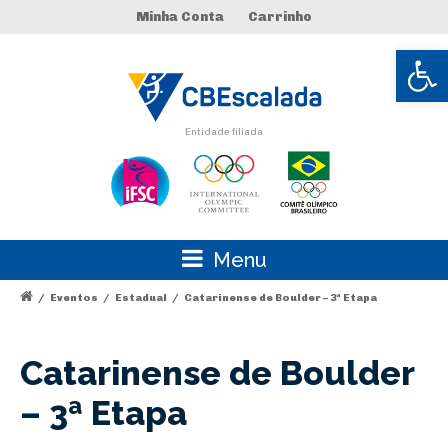
Minha Conta
Carrinho
Abrir 
Entidade filiada
Menu
/
Eventos
/
Estadual
/
Catarinense de Boulder – 3ª Etapa
Catarinense de Boulder
– 3ª Etapa