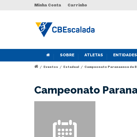
Minha Conta
Carrinho
SOBRE
ATLETAS
ENTIDADES
/
Eventos
/
Estadual
/
Campeonato Paranaense de Bo
Campeonato Paranae