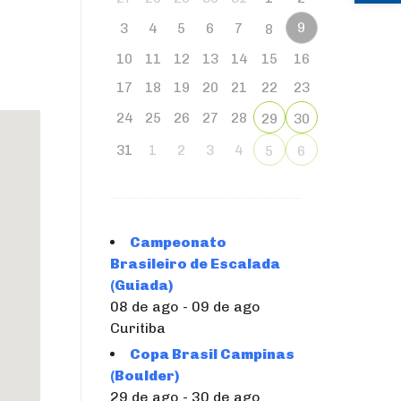
9
3
4
5
6
7
8
10
11
12
13
14
15
16
17
18
19
20
21
22
23
24
25
26
27
28
29
30
31
1
2
3
4
5
6
Campeonato
Brasileiro de Escalada
(Guiada)
08 de ago - 09 de ago
Curitiba
Copa Brasil Campinas
(Boulder)
29 de ago - 30 de ago