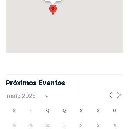
Próximos Eventos
S
T
Q
Q
S
S
D
28
29
30
1
2
3
4