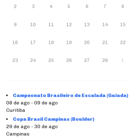
2
3
4
5
6
7
8
9
10
11
12
13
14
15
16
17
18
19
20
21
22
23
24
25
26
27
28
1
Campeonato Brasileiro de Escalada (Guiada)
08 de ago - 09 de ago
Curitiba
Copa Brasil Campinas (Boulder)
29 de ago - 30 de ago
Campinas