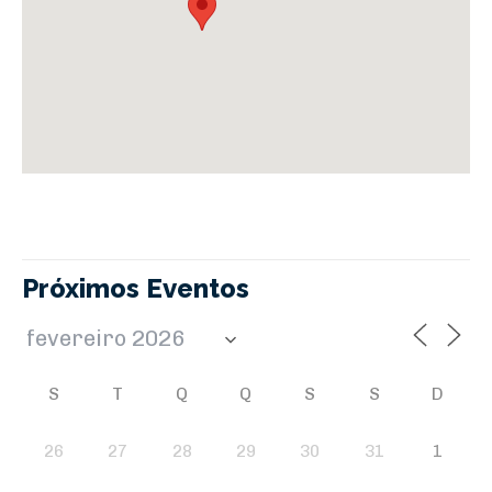
Próximos Eventos
S
T
Q
Q
S
S
D
26
27
28
29
30
31
1