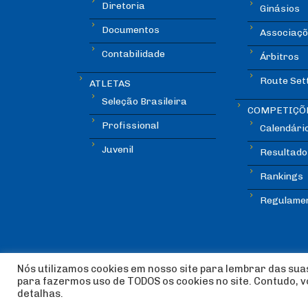
Diretoria
Ginásios
Documentos
Associaçõ
Contabilidade
Árbitros
Route Set
ATLETAS
Seleção Brasileira
COMPETIÇÕ
Profissional
Calendári
Juvenil
Resultado
Rankings
Regulame
Nós utilizamos cookies em nosso site para lembrar das suas
para fazermos uso de TODOS os cookies no site. Contudo, 
© Copyright ABEE | Associação Brasileira de Esca
detalhas.