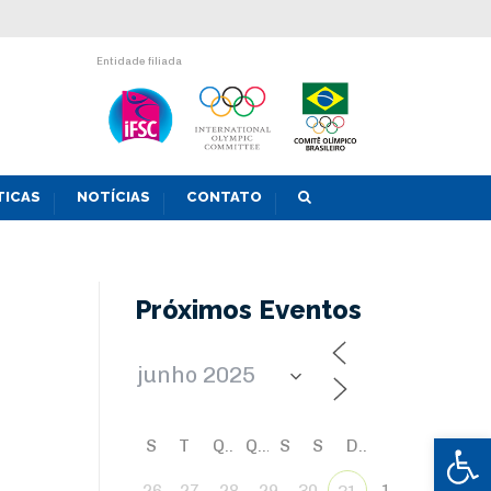
Entidade filiada
TICAS
NOTÍCIAS
CONTATO
Próximos Eventos
Abrir 
S
T
Q
Q
S
S
D