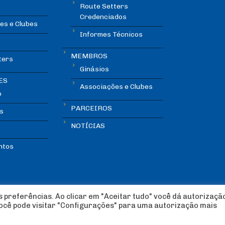
Route Setters
Credenciados
es e Clubes
Informes Técnicos
MEMBROS
ters
Ginásios
ES
Associações e Clubes
o
PARCEIROS
s
NOTÍCIAS
ntos
 preferências. Ao clicar em "Aceitar tudo" você dá autorizaçã
você pode visitar "Configurações" para uma autorização mais
lada Esportiva 2018 | Design:
Imagética Design