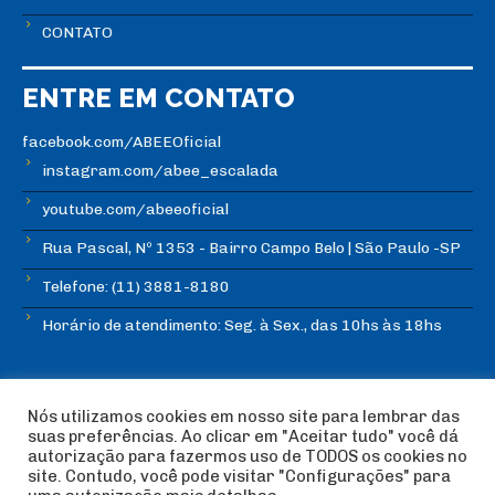
CONTATO
ENTRE EM CONTATO
facebook.com/ABEEOficial
instagram.com/abee_escalada
youtube.com/abeeoficial
Rua Pascal, Nº 1353 - Bairro Campo Belo | São Paulo -SP
Telefone: (11) 3881-8180
Horário de atendimento: Seg. à Sex., das 10hs às 18hs
Nós utilizamos cookies em nosso site para lembrar das
suas preferências. Ao clicar em "Aceitar tudo" você dá
autorização para fazermos uso de TODOS os cookies no
© Copyright ABEE | Associação Brasileira de Escalada
site. Contudo, você pode visitar "Configurações" para
Esportiva 2018 | Design:
Imagética Design