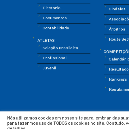
Diretoria
Ginásios
Documentos
Associaçõ
Contabilidade
Árbitros
Route Set
ATLETAS
Seleção Brasileira
COMPETIÇÕ
Profissional
Calendári
Juvenil
Resultado
Rankings
Regulame
Nós utilizamos cookies em nosso site para lembrar das suas
para fazermos uso de TODOS os cookies no site. Contudo, 
© Copyright ABEE | Associação Brasileira de Esca
detalhas.