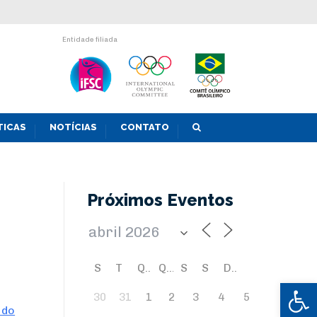
Entidade filiada
TICAS
NOTÍCIAS
CONTATO
Próximos Eventos
S
T
Q
Q
S
S
D
Abrir 
30
31
1
2
3
4
5
 do