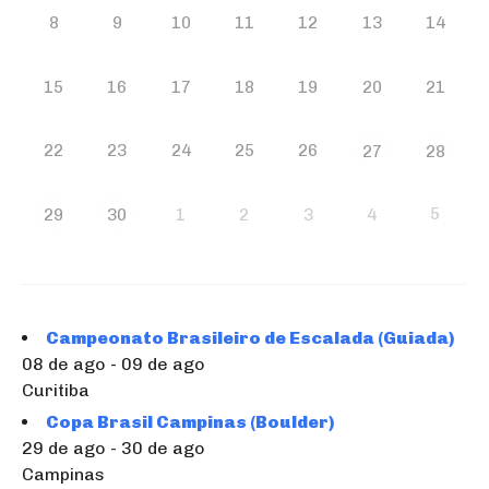
8
9
10
11
12
13
14
15
16
17
18
19
20
21
22
23
24
25
26
27
28
5
29
30
1
2
3
4
Campeonato Brasileiro de Escalada (Guiada)
08 de ago - 09 de ago
Curitiba
Copa Brasil Campinas (Boulder)
29 de ago - 30 de ago
Campinas