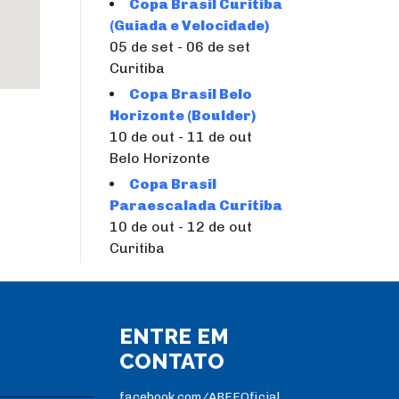
Copa Brasil Curitiba
(Guiada e Velocidade)
05 de set - 06 de set
Curitiba
Copa Brasil Belo
Horizonte (Boulder)
10 de out - 11 de out
Belo Horizonte
Copa Brasil
Paraescalada Curitiba
10 de out - 12 de out
Curitiba
ENTRE EM
CONTATO
facebook.com/ABEEOficial