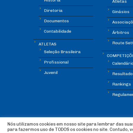
História
Atletas
Diretoria
Ginásios
Documentos
Associaçõ
Contabilidade
Árbitros
Route Set
ATLETAS
Seleção Brasileira
COMPETIÇÕ
Profissional
Calendári
Juvenil
Resultado
Rankings
Regulame
Nós utilizamos cookies em nosso site para lembrar das suas
para fazermos uso de TODOS os cookies no site. Contudo, 