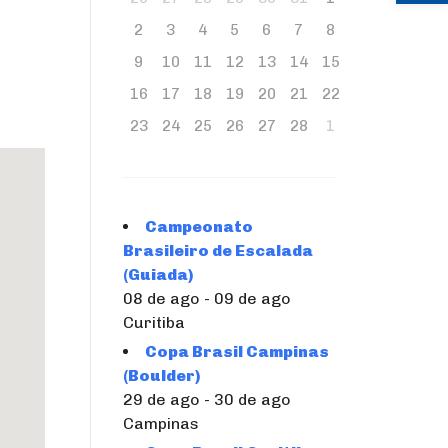
2
3
4
5
6
7
8
9
10
11
12
13
14
15
16
17
18
19
20
21
22
23
24
25
26
27
28
1
Campeonato
Brasileiro de Escalada
(Guiada)
08 de ago - 09 de ago
Curitiba
Copa Brasil Campinas
(Boulder)
29 de ago - 30 de ago
Campinas