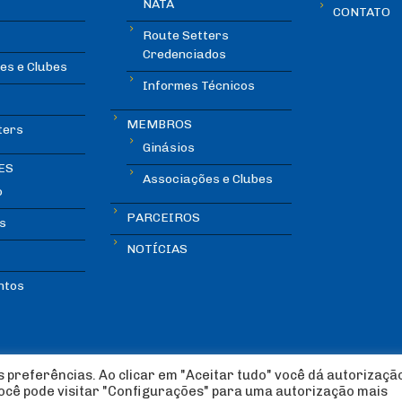
NATA
CONTATO
Route Setters
Credenciados
es e Clubes
Informes Técnicos
MEMBROS
ters
Ginásios
ES
Associações e Clubes
o
PARCEIROS
s
NOTÍCIAS
ntos
 preferências. Ao clicar em "Aceitar tudo" você dá autorizaçã
você pode visitar "Configurações" para uma autorização mais