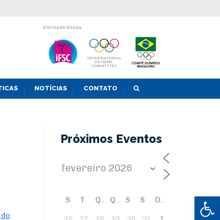
Entidade filiada
TICAS
NOTÍCIAS
CONTATO
Próximos Eventos
Abrir 
S
T
Q
Q
S
S
D
 do
26
27
28
29
30
31
1