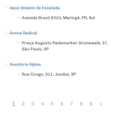
Apus Ginásio de Escalada
Avenida Brasil 6324, Maringá, PR, Sul
Arena Radical
Praça Augusto Rademarker Grunewald, 37,
São Paulo, SP
Aventura Alpina
Rua Congo, 311, Jundiaí, SP
1
2
3
4
5
6
7
8
9