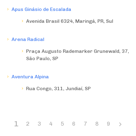
Apus Ginásio de Escalada
Avenida Brasil 6324, Maringá, PR, Sul
Arena Radical
Praça Augusto Rademarker Grunewald, 37,
São Paulo, SP
Aventura Alpina
Rua Congo, 311, Jundiaí, SP
1
2
3
4
5
6
7
8
9