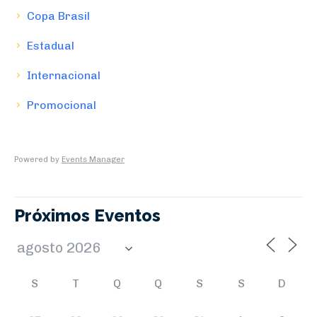
Copa Brasil
Estadual
Internacional
Promocional
Powered by
Events Manager
Próximos Eventos
S
T
Q
Q
S
S
D