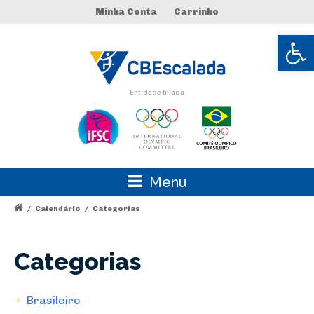
Minha Conta
Carrinho
Abrir 
Entidade filiada
Menu
/
Calendário
/
Categorias
Categorias
Brasileiro