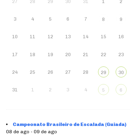
27
28
29
30
31
1
2
3
4
5
6
7
8
9
10
11
12
13
14
15
16
17
18
19
20
21
22
23
24
25
26
27
28
29
30
31
1
2
3
4
5
6
Campeonato Brasileiro de Escalada (Guiada)
08 de ago - 09 de ago