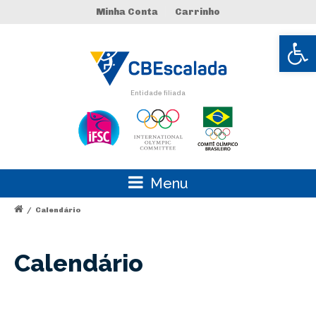
Minha Conta
Carrinho
Abrir 
Entidade filiada
Menu
/
Calendário
Calendário