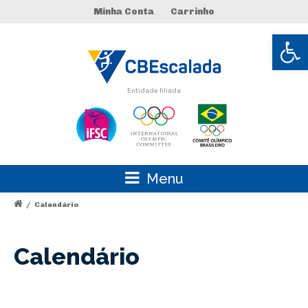
Minha Conta
Carrinho
Abrir 
Entidade filiada
Menu
/
Calendário
Calendário