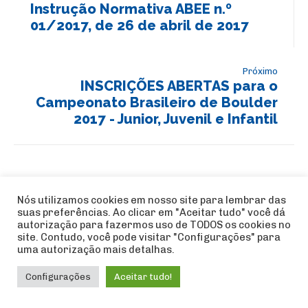
Instrução Normativa ABEE n.º
01/2017, de 26 de abril de 2017
Próximo
INSCRIÇÕES ABERTAS para o
Campeonato Brasileiro de Boulder
2017 - Junior, Juvenil e Infantil
Sem Respostas para
Nós utilizamos cookies em nosso site para lembrar das
"Possibilidade de Fundo de
suas preferências. Ao clicar em "Aceitar tudo" você dá
Solidariedade Olímpico - Início de
autorização para fazermos uso de TODOS os cookies no
site. Contudo, você pode visitar "Configurações" para
Seleção de atletas de escalada
uma autorização mais detalhas.
esportiva"
Configurações
Aceitar tudo!