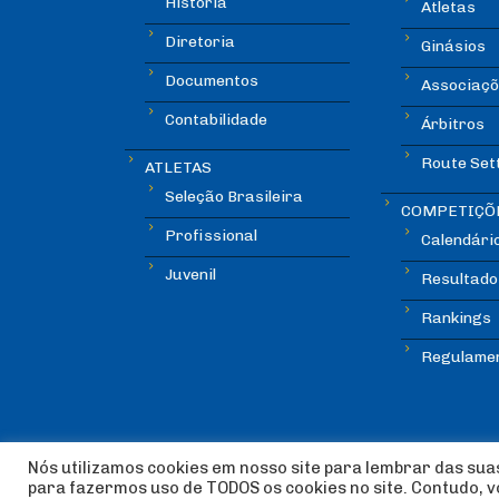
História
Atletas
Diretoria
Ginásios
Documentos
Associaçõ
Contabilidade
Árbitros
Route Set
ATLETAS
Seleção Brasileira
COMPETIÇÕ
Profissional
Calendári
Juvenil
Resultado
Rankings
Regulame
Nós utilizamos cookies em nosso site para lembrar das suas
para fazermos uso de TODOS os cookies no site. Contudo, 