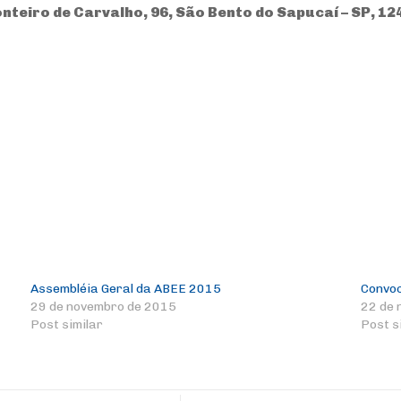
nteiro de Carvalho, 96, São Bento do Sapucaí – SP, 1
Assembléia Geral da ABEE 2015
Convo
29 de novembro de 2015
22 de 
Post similar
Post s