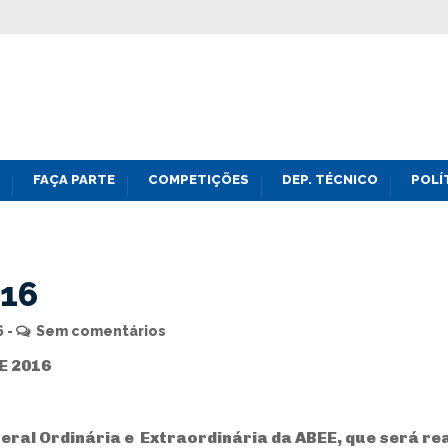
FAÇA PARTE
COMPETIÇÕES
DEP. TÉCNICO
POLÍ
016
6
Sem comentários
E 2016
al Ordinária e Extraordinária da ABEE, que será real