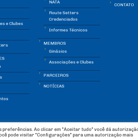
NATA
CONTATO
Route Setters
Credenciados
es e Clubes
Informes Técnicos
MEMBROS
ters
Ginásios
ES
Associações e Clubes
o
PARCEIROS
s
NOTÍCIAS
ntos
 preferências. Ao clicar em "Aceitar tudo" você dá autorizaçã
você pode visitar "Configurações" para uma autorização mais