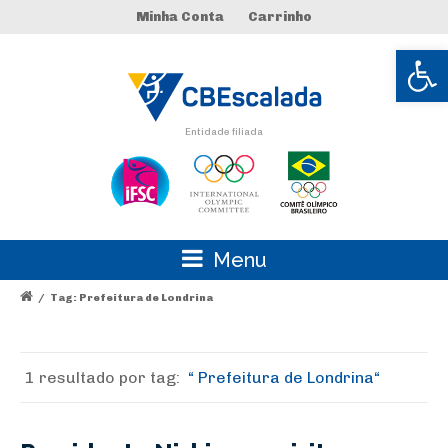
Minha Conta
Carrinho
Abrir 
Entidade filiada
Menu
/
Tag: Prefeitura de Londrina
1 resultado por
tag:
Prefeitura de Londrina