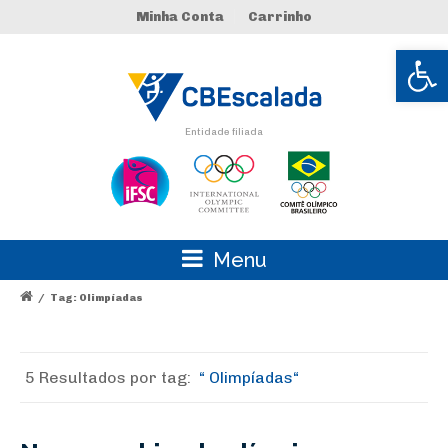
Minha Conta
Carrinho
Abrir 
Entidade filiada
Menu
/
Tag: Olimpíadas
5 Resultados por
tag:
Olimpíadas