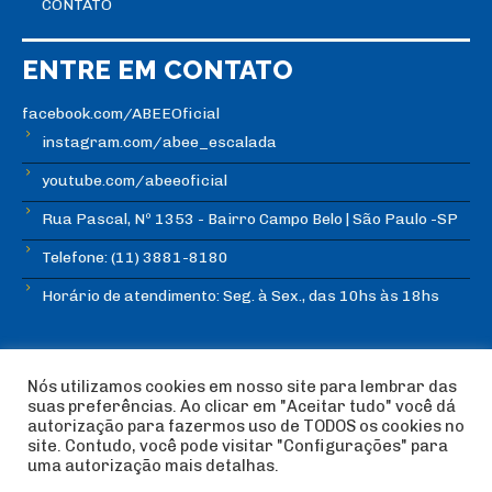
CONTATO
ENTRE EM CONTATO
facebook.com/ABEEOficial
instagram.com/abee_escalada
youtube.com/abeeoficial
Rua Pascal, Nº 1353 - Bairro Campo Belo | São Paulo -SP
Telefone: (11) 3881-8180
Horário de atendimento: Seg. à Sex., das 10hs às 18hs
Nós utilizamos cookies em nosso site para lembrar das
suas preferências. Ao clicar em "Aceitar tudo" você dá
autorização para fazermos uso de TODOS os cookies no
© Copyright ABEE | Associação Brasileira de Escalada
site. Contudo, você pode visitar "Configurações" para
Esportiva 2018 | Design:
Imagética Design
uma autorização mais detalhas.