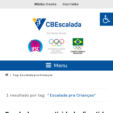
Minha Conta
Carrinho
Abrir 
Entidade filiada
Menu
/
Tag: Escalada pra Crianças
1 resultado por
tag:
Escalada pra Crianças