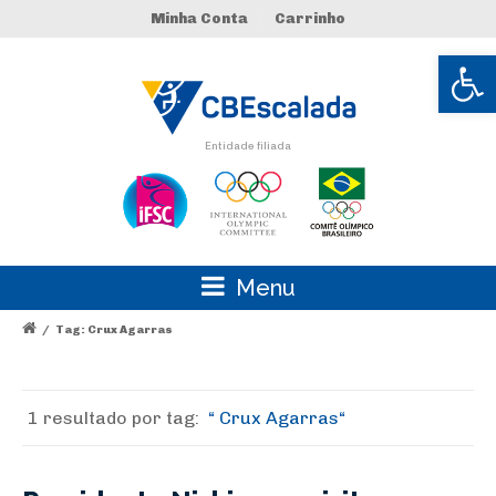
Minha Conta
Carrinho
Abrir 
Entidade filiada
Menu
/
Tag: Crux Agarras
1 resultado por
tag:
Crux Agarras