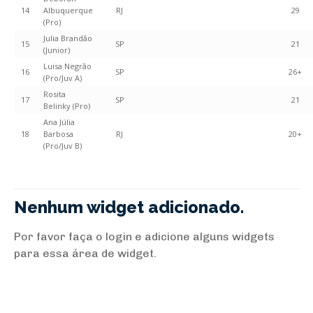
14
Albuquerque
RJ
29
(Pro)
Julia Brandão
15
SP
21
(Junior)
Luisa Negrão
16
SP
26+
(Pro/Juv A)
Rosita
17
SP
21
Belinky (Pro)
Ana Júlia
18
Barbosa
RJ
20+
(Pro/Juv B)
Nenhum widget adicionado.
Por favor faça o login e adicione alguns widgets
para essa área de widget.