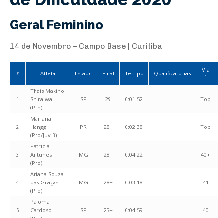
Geral Feminino
14 de Novembro – Campo Base | Curitiba
Via
#
Atleta
Estado
Final
Tempo
Qualificatórias
1
Thais Makino
1
Shiraiwa
SP
29
0:01:52
Top
(Pro)
Mariana
2
Hanggi
PR
28+
0:02:38
Top
(Pro/Juv B)
Patrícia
3
Antunes
MG
28+
0:04:22
40+
(Pro)
Ariana Souza
4
das Graças
MG
28+
0:03:18
41
(Pro)
Paloma
5
Cardoso
SP
27+
0:04:59
40