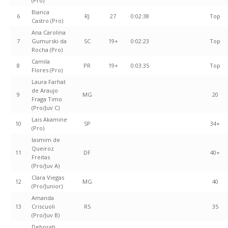
(Pro)
Bianca
6
RJ
27
0:02:38
Top
Castro (Pro)
Ana Carolina
7
Gumurski da
SC
19+
0:02:23
Top
Rocha (Pro)
Camila
8
PR
19+
0:03:35
Top
Flores (Pro)
Laura Farhat
de Araujo
9
MG
20
Fraga Timo
(Pro/Juv C)
Lais Akamine
10
SP
34+
(Pro)
Iasmim de
Queiroz
11
DF
40+
Freitas
(Pro/Juv A)
Clara Viegas
12
MG
40
(Pro/Junior)
Amanda
13
Criscuoli
RS
35
(Pro/Juv B)
Deborah