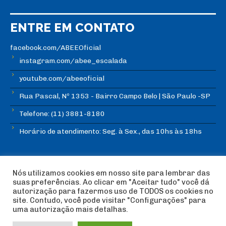
ENTRE EM CONTATO
facebook.com/ABEEOficial
instagram.com/abee_escalada
youtube.com/abeeoficial
Rua Pascal, Nº 1353 - Bairro Campo Belo | São Paulo -SP
Telefone: (11) 3881-8180
Horário de atendimento: Seg. à Sex., das 10hs às 18hs
Nós utilizamos cookies em nosso site para lembrar das
suas preferências. Ao clicar em "Aceitar tudo" você dá
autorização para fazermos uso de TODOS os cookies no
© Copyright ABEE | Associação Brasileira de Escalada
site. Contudo, você pode visitar "Configurações" para
Esportiva 2018 | Design:
Imagética Design
uma autorização mais detalhas.