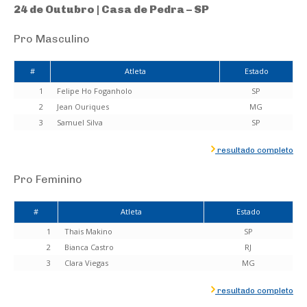
24 de Outubro | Casa de Pedra – SP
Pro Masculino
#
Atleta
Estado
1
Felipe Ho Foganholo
SP
2
Jean Ouriques
MG
3
Samuel Silva
SP
resultado completo
Pro Feminino
#
Atleta
Estado
1
Thais Makino
SP
2
Bianca Castro
RJ
3
Clara Viegas
MG
resultado completo