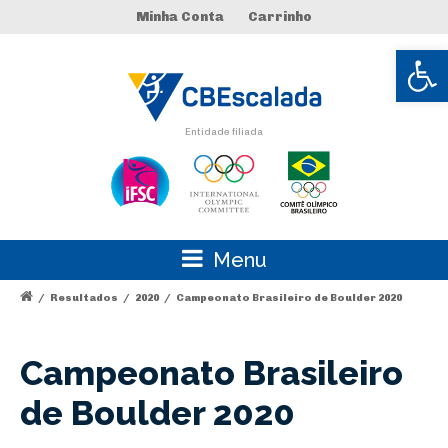
Minha Conta
Carrinho
Abrir 
Entidade filiada
Menu
/
Resultados
/
2020
/
Campeonato Brasileiro de Boulder 2020
Campeonato Brasileiro
de Boulder 2020