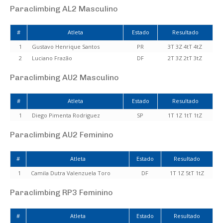
Paraclimbing AL2 Masculino
#
Atleta
Estado
Resultado
1
Gustavo Henrique Santos
PR
3T 3Z 4tT 4tZ
2
Luciano Frazão
DF
2T 3Z 2tT 3tZ
Paraclimbing AU2 Masculino
#
Atleta
Estado
Resultado
1
Diego Pimenta Rodriguez
SP
1T 1Z 1tT 1tZ
Paraclimbing AU2 Feminino
#
Atleta
Estado
Resultado
1
Camila Dutra Valenzuela Toro
DF
1T 1Z 5tT 1tZ
Paraclimbing RP3 Feminino
#
Atleta
Estado
Resultado