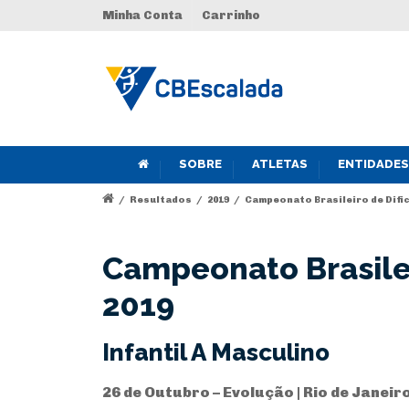
Minha Conta
Carrinho
SOBRE
ATLETAS
ENTIDADES
/
Resultados
/
2019
/
Campeonato Brasileiro de Dific
Campeonato Brasilei
2019
Infantil A Masculino
26 de Outubro – Evolução | Rio de Janeir