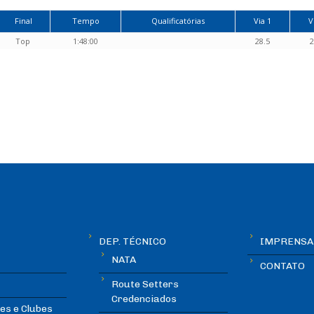
Final
Tempo
Qualificatórias
Via 1
V
Top
1:48:00
28.5
2
DEP. TÉCNICO
IMPRENSA
NATA
CONTATO
Route Setters
Credenciados
es e Clubes