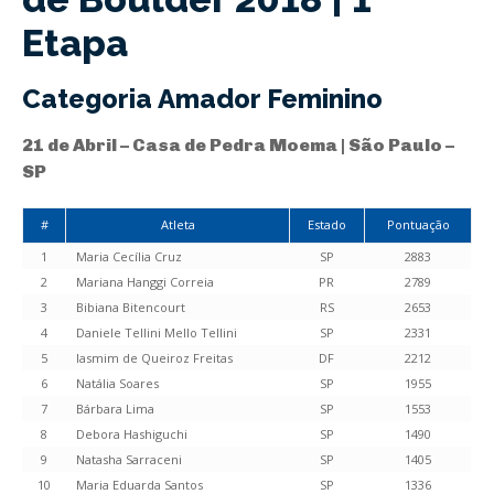
Etapa
Categoria Amador Feminino
21 de Abril – Casa de Pedra Moema | São Paulo –
SP
#
Atleta
Estado
Pontuação
1
Maria Cecília Cruz
SP
2883
2
Mariana Hanggi Correia
PR
2789
3
Bibiana Bitencourt
RS
2653
4
Daniele Tellini Mello Tellini
SP
2331
5
Iasmim de Queiroz Freitas
DF
2212
6
Natália Soares
SP
1955
7
Bárbara Lima
SP
1553
8
Debora Hashiguchi
SP
1490
9
Natasha Sarraceni
SP
1405
10
Maria Eduarda Santos
SP
1336