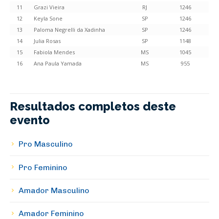
11
Grazi Vieira
RJ
1246
12
Keyla Sone
SP
1246
13
Paloma Negrelli da Xadinha
SP
1246
14
Julia Rosas
SP
1148
15
Fabiola Mendes
MS
1045
16
Ana Paula Yamada
MS
955
Resultados completos deste
evento
Pro Masculino
Pro Feminino
Amador Masculino
Amador Feminino