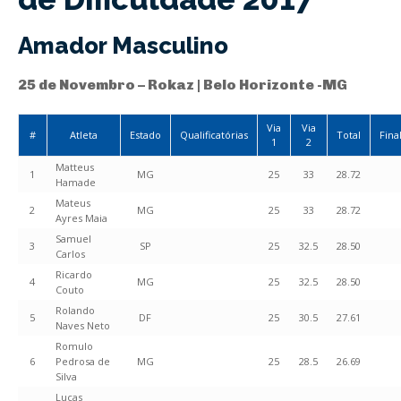
Amador Masculino
25 de Novembro – Rokaz | Belo Horizonte -MG
Via
Via
#
Atleta
Estado
Qualificatórias
Total
Fina
1
2
Matteus
1
MG
25
33
28.72
Hamade
Mateus
2
MG
25
33
28.72
Ayres Maia
Samuel
3
SP
25
32.5
28.50
Carlos
Ricardo
4
MG
25
32.5
28.50
Couto
Rolando
5
DF
25
30.5
27.61
Naves Neto
Romulo
6
Pedrosa de
MG
25
28.5
26.69
Silva
Lucas