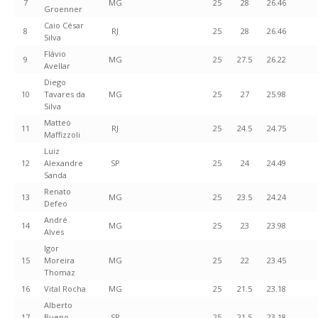
7
MG
25
28
26.46
Groenner
Caio César
8
RJ
25
28
26.46
Silva
Flávio
9
MG
25
27.5
26.22
Avellar
Diego
10
Tavares da
MG
25
27
25.98
Silva
Matteo
11
RJ
25
24.5
24.75
Maffizzoli
Luiz
12
Alexandre
SP
25
24
24.49
Sanda
Renato
13
MG
25
23.5
24.24
Defeo
André
14
MG
25
23
23.98
Alves
Igor
15
Moreira
MG
25
22
23.45
Thomaz
16
Vital Rocha
MG
25
21.5
23.18
Alberto
17
Bueno
SP
25
21.5
23.18