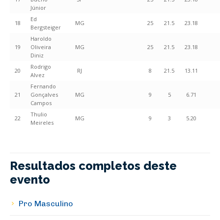
Júnior
Ed
18
MG
25
21.5
23.18
Bergsteiger
Haroldo
19
Oliveira
MG
25
21.5
23.18
Diniz
Rodrigo
20
RJ
8
21.5
13.11
Alvez
Fernando
21
Gonçalves
MG
9
5
6.71
Campos
Thulio
22
MG
9
3
5.20
Meireles
Resultados completos deste
evento
Pro Masculino