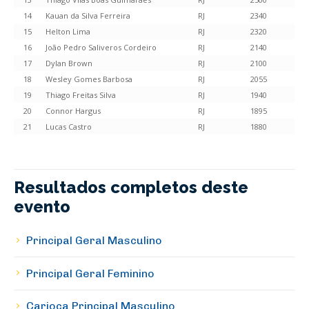
14
Kauan da Silva Ferreira
RJ
2340
15
Helton Lima
RJ
2320
16
João Pedro Saliveros Cordeiro
RJ
2140
17
Dylan Brown
RJ
2100
18
Wesley Gomes Barbosa
RJ
2055
19
Thiago Freitas Silva
RJ
1940
20
Connor Hargus
RJ
1895
21
Lucas Castro
RJ
1880
Resultados completos deste
evento
Principal Geral Masculino
Principal Geral Feminino
Carioca Principal Masculino