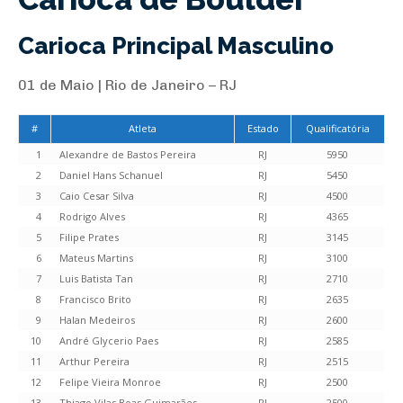
Carioca Principal Masculino
01 de Maio | Rio de Janeiro – RJ
#
Atleta
Estado
Qualificatória
1
Alexandre de Bastos Pereira
RJ
5950
2
Daniel Hans Schanuel
RJ
5450
3
Caio Cesar Silva
RJ
4500
4
Rodrigo Alves
RJ
4365
5
Filipe Prates
RJ
3145
6
Mateus Martins
RJ
3100
7
Luis Batista Tan
RJ
2710
8
Francisco Brito
RJ
2635
9
Halan Medeiros
RJ
2600
10
André Glycerio Paes
RJ
2585
11
Arthur Pereira
RJ
2515
12
Felipe Vieira Monroe
RJ
2500
13
Thiago Vilas Boas Guimarães
RJ
2500