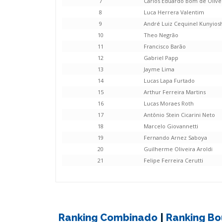
7
Carlos Eduardo Bom de Olive
8
Luca Herrera Valentim
9
André Luiz Cequinel Kunyios
10
Theo Negrão
11
Francisco Barão
12
Gabriel Papp
13
Jayme Lima
14
Lucas Lapa Furtado
15
Arthur Ferreira Martins
16
Lucas Moraes Roth
17
Antônio Stein Cicarini Neto
18
Marcelo Giovannetti
19
Fernando Arnez Saboya
20
Guilherme Oliveira Aroldi
21
Felipe Ferreira Cerutti
Ranking Combinado
|
Ranking Bo