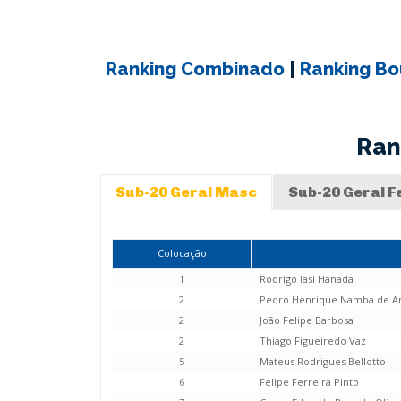
Ranking Combinado
|
Ranking Bo
Ran
Sub-20 Geral Masc
Sub-20 Geral F
Colocação
1
Rodrigo Iasi Hanada
2
Pedro Henrique Namba de A
2
João Felipe Barbosa
2
Thiago Figueiredo Vaz
5
Mateus Rodrigues Bellotto
6
Felipe Ferreira Pinto