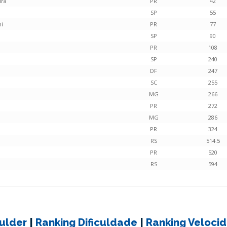
ira
PR
42
SP
55
hi
PR
77
SP
90
PR
108
SP
240
DF
247
SC
255
MG
266
PR
272
MG
286
PR
324
RS
514.5
PR
520
RS
594
ulder
|
Ranking Dificuldade
|
Ranking Veloci