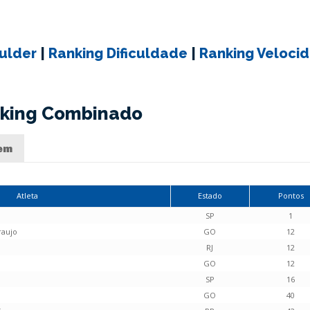
ulder
|
Ranking Dificuldade
|
Ranking Veloci
king Combinado
em
Atleta
Estado
Pontos
SP
1
raujo
GO
12
RJ
12
GO
12
SP
16
GO
40