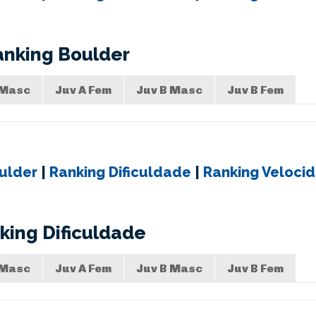
anking Boulder
 Masc
Juv A Fem
Juv B Masc
Juv B Fem
ulder
|
Ranking Dificuldade
|
Ranking Veloci
king Dificuldade
 Masc
Juv A Fem
Juv B Masc
Juv B Fem