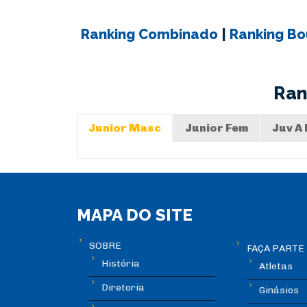
Ranking Combinado
|
Ranking Bo
Ran
Junior Masc
Junior Fem
Juv A
MAPA DO SITE
SOBRE
FAÇA PARTE
História
Atletas
Diretoria
Ginásios