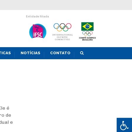
Entidade filiada
TICAS
NOTÍCIAS
CONTATO
le é
ro de
Abrir 
dual e