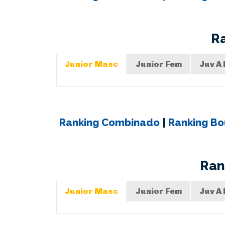
R
Junior Masc
Junior Fem
Juv A
Ranking Combinado
|
Ranking Bo
Ran
Junior Masc
Junior Fem
Juv A