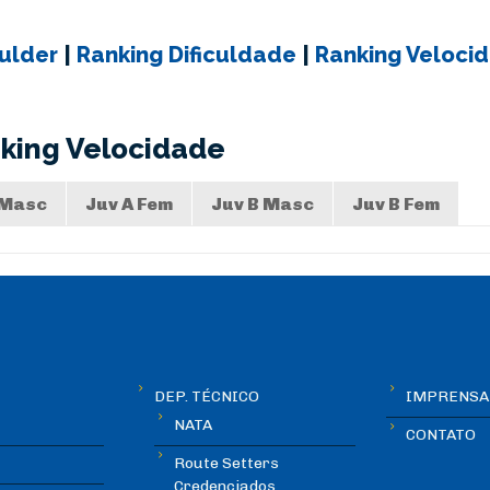
ulder
|
Ranking Dificuldade
|
Ranking Veloci
king Velocidade
 Masc
Juv A Fem
Juv B Masc
Juv B Fem
DEP. TÉCNICO
IMPRENSA
NATA
CONTATO
Route Setters
Credenciados