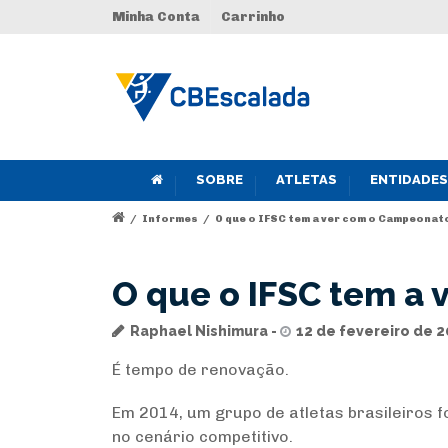
Minha Conta
Carrinho
SOBRE
ATLETAS
ENTIDADES
/
Informes
/
O que o IFSC tem a ver com o Campeonat
O que o IFSC tem a 
Raphael Nishimura
12 de fevereiro de 2
É tempo de renovação.
Em 2014, um grupo de atletas brasileiros 
no cenário competitivo.