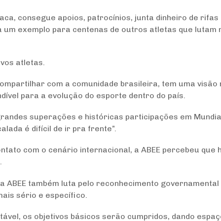
taca, consegue apoios, patrocínios, junta dinheiro de rif
na um exemplo para centenas de outros atletas que lutam no
vos atletas.
ompartilhar com a comunidade brasileira, tem uma visão
ndível para a evolução do esporte dentro do país.
andes superações e históricas participações em Mundiais
ada é difícil de ir pra frente”.
ontato com o cenário internacional, a ABEE percebeu que h
.
, a ABEE também luta pelo reconhecimento governamental 
ais sério e específico.
tável, os objetivos básicos serão cumpridos, dando espa