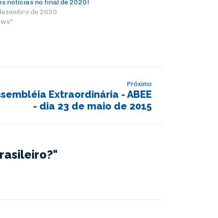
s notícias no final de 2020!
dezembro de 2020
ews"
Próximo
embléia Extraordinária - ABEE
- dia 23 de maio de 2015
asileiro?"