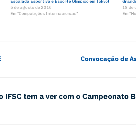
Escalada Esportiva é Esporte Olímpico em Tokyo!
Grande
5 de agosto de 2016
18 de 
Em "Competições Internacionais"
Em "N
E
Convocação de Ass
o IFSC tem a ver com o Campeonato Br