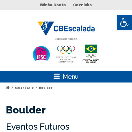
Minha Conta
Carrinho
Abrir 
Entidade filiada
Menu
/
Calendário
/
Boulder
Boulder
Eventos Futuros