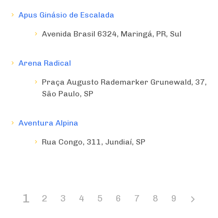
Apus Ginásio de Escalada
Avenida Brasil 6324, Maringá, PR, Sul
Arena Radical
Praça Augusto Rademarker Grunewald, 37,
São Paulo, SP
Aventura Alpina
Rua Congo, 311, Jundiaí, SP
1
2
3
4
5
6
7
8
9