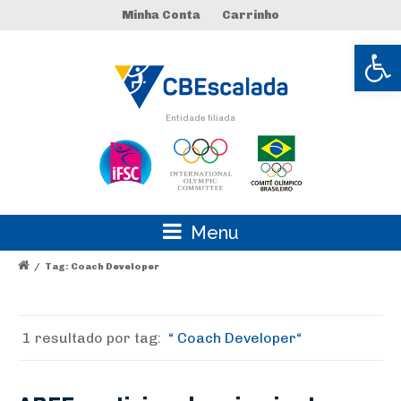
Minha Conta
Carrinho
Abrir 
Entidade filiada
Menu
/
Tag: Coach Developer
1 resultado por
tag:
Coach Developer