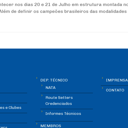
ontecer nos dias 20 e 21 de Julho em estrutura montada n
Além de definir os campeões brasileiros das modalidades
DEP. TÉCNICO
IMPRENSA
NATA
CONTATO
Route Setters
Credenciados
es e Clubes
Informes Técnicos
MEMBROS
ters